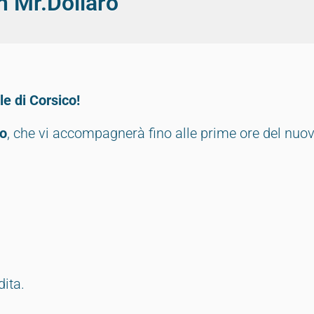
n Mr.Dollaro
le di Corsico!
ro
, che vi accompagnerà fino alle prime ore del nuo
ita.