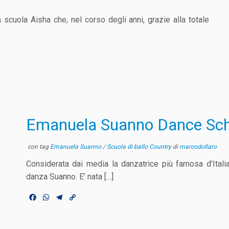
scuola Aisha che, nel corso degli anni, grazie alla totale
Emanuela Suanno Dance Sch
con tag
Emanuela Suanno
/
Scuola di ballo Country
di
marcodollaro
Considerata dai media la danzatrice più famosa d’Itali
danza Suanno. E’ nata […]
F
W
T
C
a
h
e
o
c
a
l
p
e
t
e
y