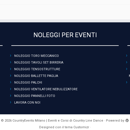
b
s
g
L
o
A
r
i
o
p
a
n
k
p
m
k
NOLEGGI PER EVENTI
NOLEGGIO TORO MECCANICO
NOLEGGIO TAVOLI SET BIRRERIA
NOLEGGIO TENSOSTRUTTURE
NOLEGGIO BALLETTE PAGLIA
NOLEGGIO PALCHI
NOLEGGIO VENTILATORE NEBULIZZATORE
NOLEGGIO PANNELLI FOTO
LAVORA CON NOI
·
© 2026
CountryEvents Milano | Eventi e Corsi di Country Line Dance
·
Powered by
Designed con il
tema Customizr
·