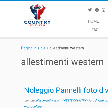
Passa
al
contenuto
HOME
FAQ
Pagina iniziale
»
allestimenti western
allestimenti western
Noleggio Pannelli foto div
con tag
allestimenti western
/
FESTE COUNTRY
/
foto divertenti
marcodollaro