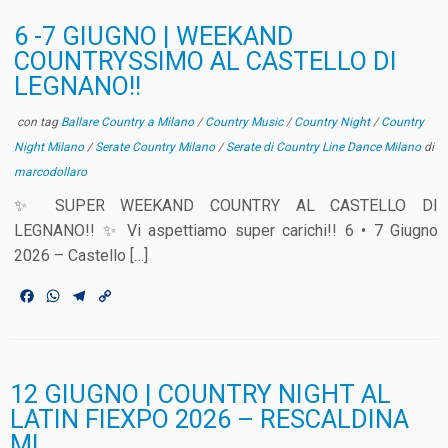
6 -7 GIUGNO | WEEKAND
COUNTRYSSIMO AL CASTELLO DI
LEGNANO!!
con tag
Ballare Country a Milano
/
Country Music
/
Country Night
/
Country
Night Milano
/
Serate Country Milano
/
Serate di Country Line Dance Milano
di
marcodollaro
✨ SUPER WEEKAND COUNTRY AL CASTELLO DI
LEGNANO!! ✨ Vi aspettiamo super carichi!! 6 • 7 Giugno
2026 – Castello […]
F
W
T
C
a
h
e
o
c
a
l
p
e
t
e
y
b
s
g
L
o
A
r
i
12 GIUGNO | COUNTRY NIGHT AL
o
p
a
n
LATIN FIEXPO 2026 – RESCALDINA
k
p
m
k
MI