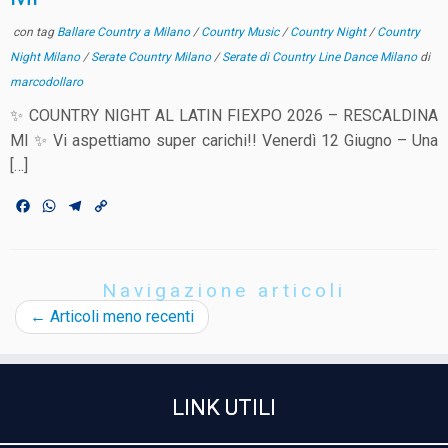
con tag
Ballare Country a Milano
/
Country Music
/
Country Night
/
Country
Night Milano
/
Serate Country Milano
/
Serate di Country Line Dance Milano
di
marcodollaro
✨ COUNTRY NIGHT AL LATIN FIEXPO 2026 – RESCALDINA
MI ✨ Vi aspettiamo super carichi!! Venerdì 12 Giugno – Una
[…]
F
W
T
C
a
h
e
o
c
a
l
p
e
t
e
y
b
s
g
L
Navigazione articoli
o
A
r
i
o
p
a
n
←
Articoli meno recenti
k
p
m
k
LINK UTILI