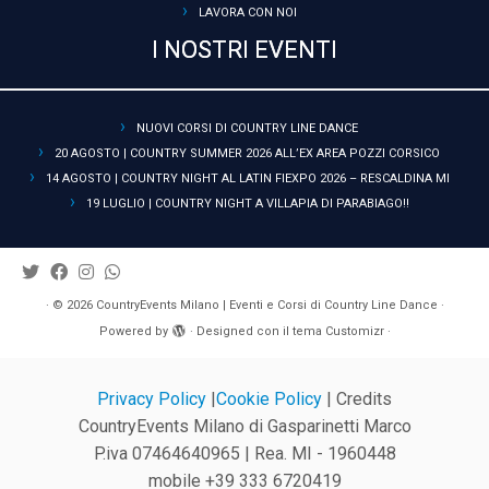
LAVORA CON NOI
I NOSTRI EVENTI
NUOVI CORSI DI COUNTRY LINE DANCE
20 AGOSTO | COUNTRY SUMMER 2026 ALL’EX AREA POZZI CORSICO
14 AGOSTO | COUNTRY NIGHT AL LATIN FIEXPO 2026 – RESCALDINA MI
19 LUGLIO | COUNTRY NIGHT A VILLAPIA DI PARABIAGO!!
·
© 2026
CountryEvents Milano | Eventi e Corsi di Country Line Dance
·
Powered by
·
Designed con il
tema Customizr
·
Privacy Policy
|
Cookie Policy
| Credits
CountryEvents Milano di Gasparinetti Marco
P.iva 07464640965 | Rea. MI - 1960448
mobile +39 333 6720419