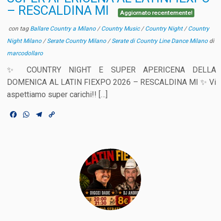
– RESCALDINA MI
Aggiornato recentemente!
con tag
Ballare Country a Milano
/
Country Music
/
Country Night
/
Country
Night Milano
/
Serate Country Milano
/
Serate di Country Line Dance Milano
di
marcodollaro
✨ COUNTRY NIGHT E SUPER APERICENA DELLA
DOMENICA AL LATIN FIEXPO 2026 – RESCALDINA MI ✨ Vi
aspettiamo super carichi!! […]
F
W
T
C
a
h
e
o
c
a
l
p
e
t
e
y
b
s
g
L
o
A
r
i
o
p
a
n
k
p
m
k