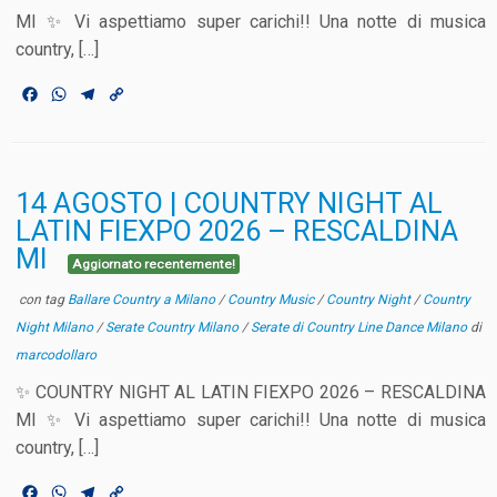
MI ✨ Vi aspettiamo super carichi!! Una notte di musica
country, […]
F
W
T
C
a
h
e
o
c
a
l
p
e
t
e
y
b
s
g
L
o
A
r
i
14 AGOSTO | COUNTRY NIGHT AL
o
p
a
n
LATIN FIEXPO 2026 – RESCALDINA
k
p
m
k
MI
Aggiornato recentemente!
con tag
Ballare Country a Milano
/
Country Music
/
Country Night
/
Country
Night Milano
/
Serate Country Milano
/
Serate di Country Line Dance Milano
di
marcodollaro
✨ COUNTRY NIGHT AL LATIN FIEXPO 2026 – RESCALDINA
MI ✨ Vi aspettiamo super carichi!! Una notte di musica
country, […]
F
W
T
C