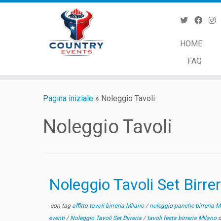
Passa
al
contenuto
HOME
FAQ
Pagina iniziale
»
Noleggio Tavoli
Noleggio Tavoli
Noleggio Tavoli Set Birre
con tag
affitto tavoli birreria Milano
/
noleggio panche birreria 
eventi
/
Noleggio Tavoli Set Birreria
/
tavoli festa birreria Milano