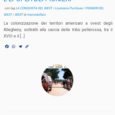
con tag
LA CONQUISTA DEL WEST
/
Louisiana Purchase
/
PIONIERI DEL
WEST
/
WEST
di
marcodollaro
La colonizzazione dei territori americani a ovest degli
Allegheny, sottratti alla caccia delle tribù pellerossa, tra il
XVIII e il […]
F
W
T
C
a
h
e
o
c
a
l
p
e
t
e
y
b
s
g
L
o
A
r
i
o
p
a
n
k
p
m
k