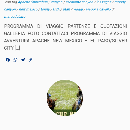
con tag
Apache Chiricahua
/
canyon
/
escalante canyon
/
las vegas
/
moody
canyon
/
new mexico
/
torrey
/
USA
/
utah
/
viaggi
/
viaggi a cavallo
di
marcodollaro
PROGRAMMA DI VIAGGIO PARTENZE E QUOTAZIONI
GALLERIA FOTO CONTATTACI PROGRAMMA DI VIAGGIO
AVVENTURA APACHE NEW MEXICO – EL PASO/SILVER
CITY […]
F
W
T
C
a
h
e
o
c
a
l
p
e
t
e
y
b
s
g
L
o
A
r
i
o
p
a
n
k
p
m
k