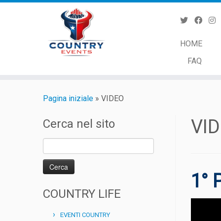
Passa
al
contenuto
HOME
FAQ
Pagina iniziale
»
VIDEO
VI
Cerca nel sito
Ricerca
per:
1°
COUNTRY LIFE
EVENTI COUNTRY