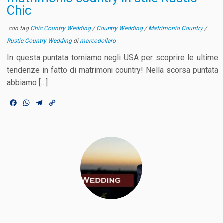
Chic
con tag
Chic Country Wedding
/
Country Wedding
/
Matrimonio Country
/
Rustic Country Wedding
di
marcodollaro
In questa puntata torniamo negli USA per scoprire le ultime
tendenze in fatto di matrimoni country! Nella scorsa puntata
abbiamo […]
F
W
T
C
a
h
e
o
c
a
l
p
e
t
e
y
b
s
g
L
o
A
r
i
o
p
a
n
k
p
m
k