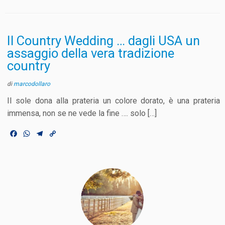
a
h
e
o
c
a
l
p
e
t
e
y
b
s
g
L
o
A
r
i
Il Country Wedding … dagli USA un
o
p
a
n
assaggio della vera tradizione
k
p
m
k
country
di
marcodollaro
Il sole dona alla prateria un colore dorato, è una prateria
immensa, non se ne vede la fine …. solo […]
F
W
T
C
a
h
e
o
c
a
l
p
e
t
e
y
b
s
g
L
o
A
r
i
o
p
a
n
k
p
m
k