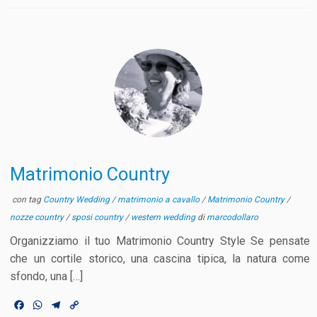
Matrimonio Country
con tag
Country Wedding
/
matrimonio a cavallo
/
Matrimonio Country
/
nozze country
/
sposi country
/
western wedding
di
marcodollaro
Organizziamo il tuo Matrimonio Country Style Se pensate
che un cortile storico, una cascina tipica, la natura come
sfondo, una […]
F
W
T
C