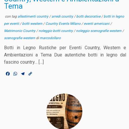
Tema
con tag
allestimenti country
/
arredi country
/
botti decorative
/
botti in legno
per eventi
/
botti western
/
Country Events Milano
/
eventi americani
/
Matrimonio Country
/
noleggio botti country
/
noleggio scenografie western
/
scenografie western
di
marcodollaro
Botti in Legno Rustiche per Eventi Country, Western e
Ambientazioni a Tema Due autentiche botti in legno dal
fascino country… […]
F
W
T
C
a
h
e
o
c
a
l
p
e
t
e
y
b
s
g
L
o
A
r
i
o
p
a
n
k
p
m
k