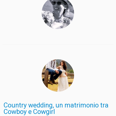
o
A
r
i
o
p
a
n
k
p
m
k
Country wedding, un matrimonio tra
Cowboy e Cowgirl