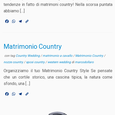
tendenze in fatto di matrimoni country! Nella scorsa puntata
abbiamo […]
F
W
T
C
a
h
e
o
c
a
l
p
e
t
e
y
b
s
g
L
o
A
r
i
Matrimonio Country
o
p
a
n
k
p
m
k
con tag
Country Wedding
/
matrimonio a cavallo
/
Matrimonio Country
/
nozze country
/
sposi country
/
western wedding
di
marcodollaro
Organizziamo il tuo Matrimonio Country Style Se pensate
che un cortile storico, una cascina tipica, la natura come
sfondo, una […]
F
W
T
C
a
h
e
o
c
a
l
p
e
t
e
y
b
s
g
L