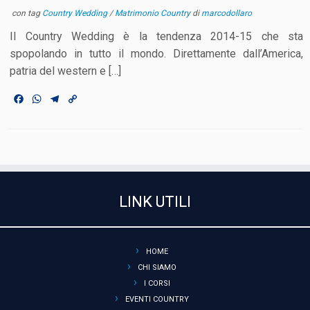
con tag
Country Wedding
/
Matrimonio Country
di
marcodollaro
Il Country Wedding è la tendenza 2014-15 che sta
spopolando in tutto il mondo. Direttamente dall’America,
patria del western e […]
F
W
T
C
a
h
e
o
c
a
l
p
e
t
e
y
b
s
g
L
o
A
r
i
o
p
a
n
k
p
m
k
LINK UTILI
HOME
CHI SIAMO
I CORSI
EVENTI COUNTRY