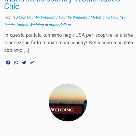
Chic
con tag
Chic Country Wedding
/
Country Wedding
/
Matrimonio Country
/
Rustic Country Wedding
di
marcodollaro
In questa puntata torniamo negli USA per scoprire le ultime
tendenze in fatto di matrimoni country! Nella scorsa puntata
abbiamo […]
F
W
T
C
a
h
e
o
c
a
l
p
e
t
e
y
b
s
g
L
o
A
r
i
o
p
a
n
k
p
m
k