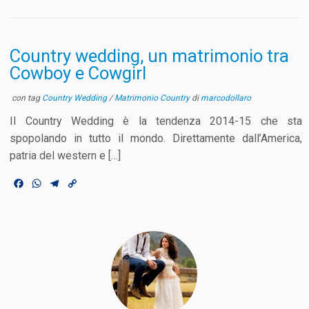
a
h
e
o
c
a
l
p
e
t
e
y
b
s
g
L
o
A
r
i
Country wedding, un matrimonio tra
o
p
a
n
Cowboy e Cowgirl
k
p
m
k
con tag
Country Wedding
/
Matrimonio Country
di
marcodollaro
Il Country Wedding è la tendenza 2014-15 che sta
spopolando in tutto il mondo. Direttamente dall’America,
patria del western e […]
F
W
T
C
a
h
e
o
c
a
l
p
e
t
e
y
b
s
g
L
o
A
r
i
o
p
a
n
k
p
m
k