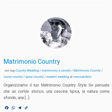
Matrimonio Country
con tag
Country Wedding
/
matrimonio a cavallo
/
Matrimonio Country
/
nozze country
/
sposi country
/
western wedding
di
marcodollaro
Organizziamo il tuo Matrimonio Country Style Se pensate
che un cortile storico, una cascina tipica, la natura come
sfondo, una […]
F
W
T
C