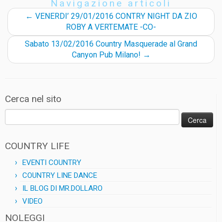
Navigazione articoli
o
p
a
n
k
p
m
k
←
VENERDI’ 29/01/2016 CONTRY NIGHT DA ZIO
ROBY A VERTEMATE -CO-
Sabato 13/02/2016 Country Masquerade al Grand
Canyon Pub Milano!
→
Cerca nel sito
Ricerca
per:
COUNTRY LIFE
EVENTI COUNTRY
COUNTRY LINE DANCE
IL BLOG DI MR.DOLLARO
VIDEO
NOLEGGI