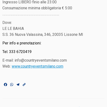
Ingresso LIBERO finio alle 23:00
Consumazione minima obbligatoria € 5:00
……………………..
……………………..
………………..
Dove:
LE LE BAHIA
S.S. 36 Nuova Valassina, 346, 20035 Lissone MI
Per info e prenotazioni:
Tel. 333 6720419
E-mail: info@countryeventsmilano.c
om
Web:
www.countryeventsmilano.co
m
F
W
T
C
a
h
e
o
c
a
l
p
e
t
e
y
b
s
g
L
o
A
r
i