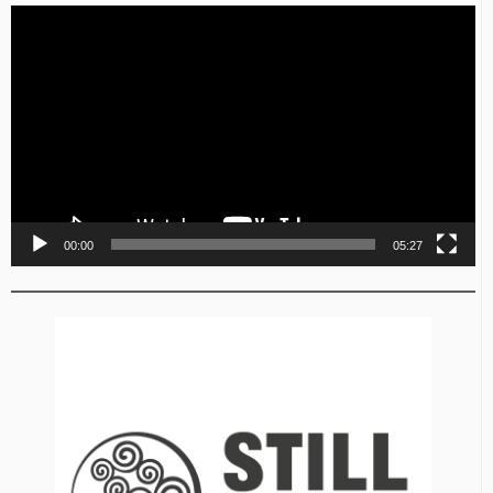
Video
Player
00:00
05:27