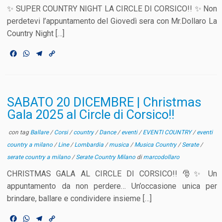
✨ SUPER COUNTRY NIGHT LA CIRCLE DI CORSICO!! ✨ Non
perdetevi l’appuntamento del Giovedì sera con Mr.Dollaro La
Country Night […]
F
W
T
C
a
h
e
o
c
a
l
p
e
t
e
y
b
s
g
L
o
A
r
i
SABATO 20 DICEMBRE | Christmas
o
p
a
n
Gala 2025 al Circle di Corsico!!
k
p
m
k
con tag
Ballare
/
Corsi
/
country
/
Dance
/
eventi
/
EVENTI COUNTRY
/
eventi
country a milano
/
Line
/
Lombardia
/
musica
/
Musica Country
/
Serate
/
serate country a milano
/
Serate Country Milano
di
marcodollaro
CHRISTMAS GALA AL CIRCLE DI CORSICO!! 🎅✨ Un
appuntamento da non perdere… Un’occasione unica per
brindare, ballare e condividere insieme […]
F
W
T
C