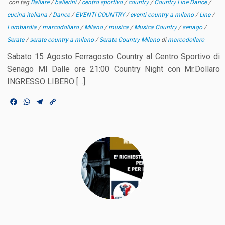
con tag
Ballare
/
ballerini
/
centro sportivo
/
country
/
Country Line Dance
/
cucina italiana
/
Dance
/
EVENTI COUNTRY
/
eventi country a milano
/
Line
/
Lombardia
/
marcodollaro
/
Milano
/
musica
/
Musica Country
/
senago
/
Serate
/
serate country a milano
/
Serate Country Milano
di
marcodollaro
Sabato 15 Agosto Ferragosto Country al Centro Sportivo di
Senago MI Dalle ore 21:00 Country Night con Mr.Dollaro
INGRESSO LIBERO […]
F
W
T
C
a
h
e
o
c
a
l
p
e
t
e
y
b
s
g
L
o
A
r
i
o
p
a
n
k
p
m
k