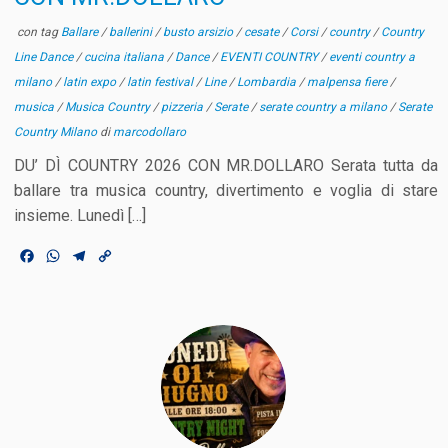
con tag
Ballare
/
ballerini
/
busto arsizio
/
cesate
/
Corsi
/
country
/
Country
Line Dance
/
cucina italiana
/
Dance
/
EVENTI COUNTRY
/
eventi country a
milano
/
latin expo
/
latin festival
/
Line
/
Lombardia
/
malpensa fiere
/
musica
/
Musica Country
/
pizzeria
/
Serate
/
serate country a milano
/
Serate
Country Milano
di
marcodollaro
DU’ DÌ COUNTRY 2026 CON MR.DOLLARO Serata tutta da
ballare tra musica country, divertimento e voglia di stare
insieme. Lunedì […]
F
W
T
C
a
h
e
o
c
a
l
p
e
t
e
y
b
s
g
L
o
A
r
i
o
p
a
n
k
p
m
k