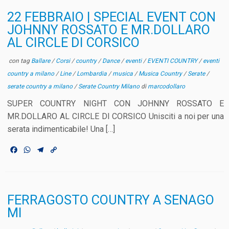
22 FEBBRAIO | SPECIAL EVENT CON
JOHNNY ROSSATO E MR.DOLLARO
AL CIRCLE DI CORSICO
con tag
Ballare
/
Corsi
/
country
/
Dance
/
eventi
/
EVENTI COUNTRY
/
eventi
country a milano
/
Line
/
Lombardia
/
musica
/
Musica Country
/
Serate
/
serate country a milano
/
Serate Country Milano
di
marcodollaro
SUPER COUNTRY NIGHT CON JOHNNY ROSSATO E
MR.DOLLARO AL CIRCLE DI CORSICO Unisciti a noi per una
serata indimenticabile! Una […]
F
W
T
C
a
h
e
o
c
a
l
p
e
t
e
y
b
s
g
L
o
A
r
i
FERRAGOSTO COUNTRY A SENAGO
o
p
a
n
MI
k
p
m
k