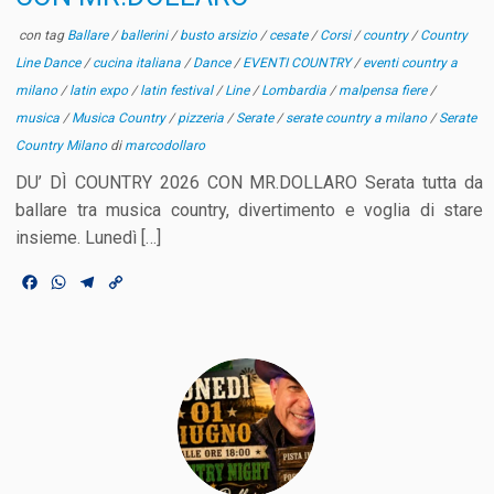
con tag
Ballare
/
ballerini
/
busto arsizio
/
cesate
/
Corsi
/
country
/
Country
Line Dance
/
cucina italiana
/
Dance
/
EVENTI COUNTRY
/
eventi country a
milano
/
latin expo
/
latin festival
/
Line
/
Lombardia
/
malpensa fiere
/
musica
/
Musica Country
/
pizzeria
/
Serate
/
serate country a milano
/
Serate
Country Milano
di
marcodollaro
DU’ DÌ COUNTRY 2026 CON MR.DOLLARO Serata tutta da
ballare tra musica country, divertimento e voglia di stare
insieme. Lunedì […]
F
W
T
C
a
h
e
o
c
a
l
p
e
t
e
y
b
s
g
L
o
A
r
i
o
p
a
n
k
p
m
k