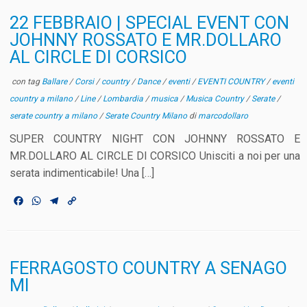
22 FEBBRAIO | SPECIAL EVENT CON
JOHNNY ROSSATO E MR.DOLLARO
AL CIRCLE DI CORSICO
con tag
Ballare
/
Corsi
/
country
/
Dance
/
eventi
/
EVENTI COUNTRY
/
eventi
country a milano
/
Line
/
Lombardia
/
musica
/
Musica Country
/
Serate
/
serate country a milano
/
Serate Country Milano
di
marcodollaro
SUPER COUNTRY NIGHT CON JOHNNY ROSSATO E
MR.DOLLARO AL CIRCLE DI CORSICO Unisciti a noi per una
serata indimenticabile! Una […]
F
W
T
C
a
h
e
o
c
a
l
p
e
t
e
y
b
s
g
L
o
A
r
i
FERRAGOSTO COUNTRY A SENAGO
o
p
a
n
MI
k
p
m
k