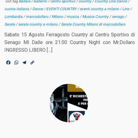
con tag
Ballare
/
ballerini
/
centro sportivo
/
country
/
Country Line Dance
/
cucina italiana
/
Dance
/
EVENTI COUNTRY
/
eventi country a milano
/
Line
/
Lombardia
/
marcodollaro
/
Milano
/
musica
/
Musica Country
/
senago
/
Serate
/
serate country a milano
/
Serate Country Milano
di
marcodollaro
Sabato 15 Agosto Ferragosto Country al Centro Sportivo di
Senago MI Dalle ore 21:00 Country Night con Mr.Dollaro
INGRESSO LIBERO […]
F
W
T
C
a
h
e
o
c
a
l
p
e
t
e
y
b
s
g
L
o
A
r
i
o
p
a
n
k
p
m
k