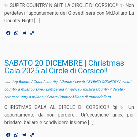
✨ SUPER COUNTRY NIGHT LA CIRCLE DI CORSICO!! ✨ Non
perdetevi l’appuntamento del Giovedì sera con Mr.Dollaro La
Country Night […]
F
W
T
C
a
h
e
o
c
a
l
p
e
t
e
y
b
s
g
L
o
A
r
i
SABATO 20 DICEMBRE | Christmas
o
p
a
n
Gala 2025 al Circle di Corsico!!
k
p
m
k
con tag
Ballare
/
Corsi
/
country
/
Dance
/
eventi
/
EVENTI COUNTRY
/
eventi
country a milano
/
Line
/
Lombardia
/
musica
/
Musica Country
/
Serate
/
serate country a milano
/
Serate Country Milano
di
marcodollaro
CHRISTMAS GALA AL CIRCLE DI CORSICO!! 🎅✨ Un
appuntamento da non perdere… Un’occasione unica per
brindare, ballare e condividere insieme […]
F
W
T
C