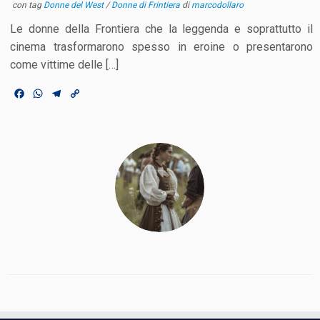
con tag
Donne del West
/
Donne di Frintiera
di
marcodollaro
Le donne della Frontiera che la leggenda e soprattutto il
cinema trasformarono spesso in eroine o presentarono
come vittime delle […]
F
W
T
C
a
h
e
o
c
a
l
p
e
t
e
y
b
s
g
L
o
A
r
i
o
p
a
n
k
p
m
k