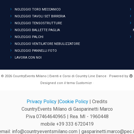
NOLEGGIO TORO MECCANICO
NOLEGGIO TAVOLI SET BIRRERIA
NOLEGGIO TENSOSTRUTTURE
NOLEGGIO BALLETTE PAGLIA
NOLEGGIO PALCHI
NOLEGGIO VENTILATORE NEBULIZZATORE
NOLEGGIO PANNELLI FOTO
LAVORA CON NOI
·
© 2026
CountryEvents Milano | Eventi e Corsi di Country Line Dance
·
Powered by
Designed con il
tema Customizr
·
Privacy Policy
|
Cookie Policy
| Credits
CountryEvents Milano di Gasparinetti Marco
P.iva 07464640965 | Rea. MI - 1960448
mobile +39 333 6720419
email: info@countryeventsmilano.com | gasparinetti.marco@pec.i