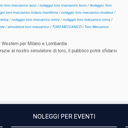
io toro meccanico lazio
/
noleggio toro meccanico lecco
/
Noleggio Toro
gio toro meccanico milano marittima
/
noleggio toro meccanico modena
/
avenna
/
noleggio toro meccanico rimini
/
noleggio toro meccanico roma
/
rese
/
simulatore toro meccanico
/
TORO MECCANICO
/
Toro Meccanico
 Western per Milano e Lombardia.
azie al nostro simulatore di toro, il pubblico potrà sfidarsi
NOLEGGI PER EVENTI