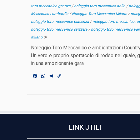
toro meccanico genova
/
noleggio toro meccanico italia
/
nolegg
Meccanico Lombardia
/
Noleggio Toro Meccanico Milano
/
noleg
noleggio toro meccanico piacenza
/
noleggio toro meccanico r
noleggio toro meccanico svizzera
/
noleggio toro meccanico va
Milano
di
Noleggio Toro Meccanico e ambientazioni Country
Un vero e proprio spettacolo di rodeo nel quale, gr
in una emozionante gara..
F
W
T
C
a
h
e
o
c
a
l
p
e
t
e
y
b
s
g
L
o
A
r
i
o
p
a
n
k
p
m
k
LINK UTILI