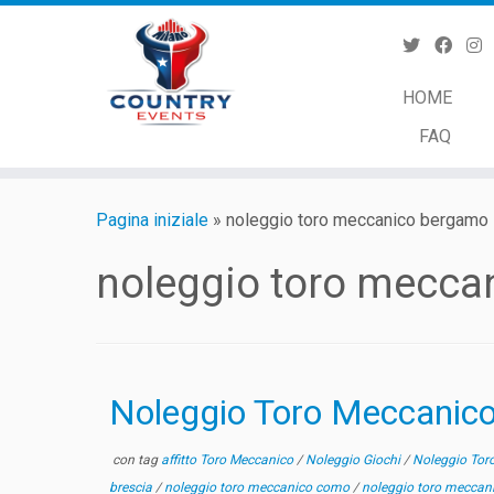
Passa
al
contenuto
HOME
FAQ
Pagina iniziale
»
noleggio toro meccanico bergamo
noleggio toro mecca
Noleggio Toro Meccanico 
con tag
affitto Toro Meccanico
/
Noleggio Giochi
/
Noleggio Tor
brescia
/
noleggio toro meccanico como
/
noleggio toro meccan