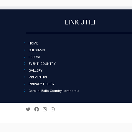
o
A
r
i
o
p
a
n
k
p
m
k
LINK UTILI
HOME
CHI SIAMO
I CORSI
EVENTI COUNTRY
GALLERY
PREVENTIVI
PRIVACY POLICY
Corsi di Ballo Country Lombardia