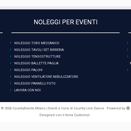
NOLEGGI PER EVENTI
NOLEGGIO TORO MECCANICO
NOLEGGIO TAVOLI SET BIRRERIA
NOLEGGIO TENSOSTRUTTURE
NOLEGGIO BALLETTE PAGLIA
NOLEGGIO PALCHI
NOLEGGIO VENTILATORE NEBULIZZATORE
NOLEGGIO PANNELLI FOTO
LAVORA CON NOI
·
© 2026
CountryEvents Milano | Eventi e Corsi di Country Line Dance
·
Powered by
Designed con il
tema Customizr
·