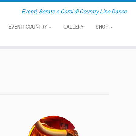
Eventi, Serate e Corsi di Country Line Dance
EVENTI COUNTRY
GALLERY
SHOP