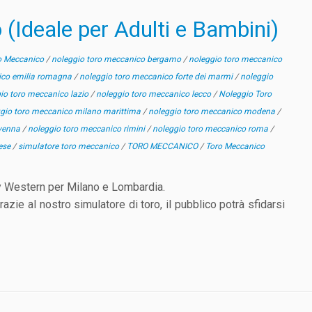
(Ideale per Adulti e Bambini)
o Meccanico
/
noleggio toro meccanico bergamo
/
noleggio toro meccanico
ico emilia romagna
/
noleggio toro meccanico forte dei marmi
/
noleggio
io toro meccanico lazio
/
noleggio toro meccanico lecco
/
Noleggio Toro
gio toro meccanico milano marittima
/
noleggio toro meccanico modena
/
avenna
/
noleggio toro meccanico rimini
/
noleggio toro meccanico roma
/
rese
/
simulatore toro meccanico
/
TORO MECCANICO
/
Toro Meccanico
 Western per Milano e Lombardia.
azie al nostro simulatore di toro, il pubblico potrà sfidarsi