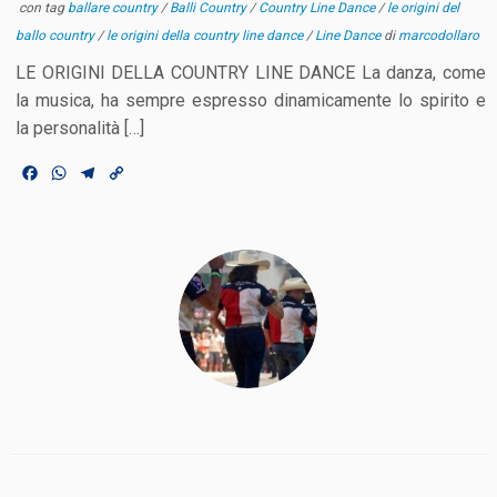
con tag
ballare country
/
Balli Country
/
Country Line Dance
/
le origini del
ballo country
/
le origini della country line dance
/
Line Dance
di
marcodollaro
LE ORIGINI DELLA COUNTRY LINE DANCE La danza, come
la musica, ha sempre espresso dinamicamente lo spirito e
la personalità […]
F
W
T
C
a
h
e
o
c
a
l
p
e
t
e
y
b
s
g
L
o
A
r
i
o
p
a
n
k
p
m
k