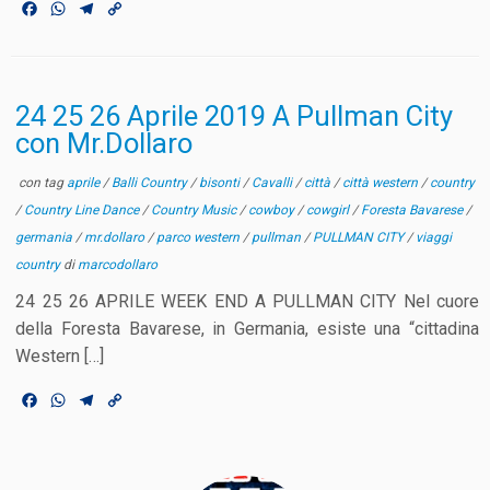
F
W
T
C
a
h
e
o
c
a
l
p
e
t
e
y
b
s
g
L
o
A
r
i
24 25 26 Aprile 2019 A Pullman City
o
p
a
n
con Mr.Dollaro
k
p
m
k
con tag
aprile
/
Balli Country
/
bisonti
/
Cavalli
/
città
/
città western
/
country
/
Country Line Dance
/
Country Music
/
cowboy
/
cowgirl
/
Foresta Bavarese
/
germania
/
mr.dollaro
/
parco western
/
pullman
/
PULLMAN CITY
/
viaggi
country
di
marcodollaro
24 25 26 APRILE WEEK END A PULLMAN CITY Nel cuore
della Foresta Bavarese, in Germania, esiste una “cittadina
Western […]
F
W
T
C
a
h
e
o
c
a
l
p
e
t
e
y
b
s
g
L