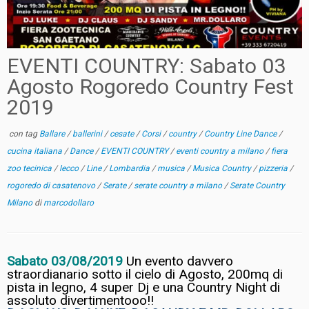
EVENTI COUNTRY: Sabato 03
Agosto Rogoredo Country Fest
2019
con tag
Ballare
/
ballerini
/
cesate
/
Corsi
/
country
/
Country Line Dance
/
cucina italiana
/
Dance
/
EVENTI COUNTRY
/
eventi country a milano
/
fiera
zoo tecinica
/
lecco
/
Line
/
Lombardia
/
musica
/
Musica Country
/
pizzeria
/
rogoredo di casatenovo
/
Serate
/
serate country a milano
/
Serate Country
Milano
di
marcodollaro
Sabato 03/08/2019
Un evento davvero
straordianario sotto il cielo di Agosto, 200mq di
pista in legno, 4 super Dj e una Country Night di
assoluto divertimentooo!!