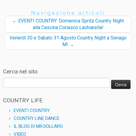
b
s
g
L
o
A
r
i
Navigazione articoli
o
p
a
n
k
p
m
k
←
EVENTI COUNTRY: Domenica Spritz Country Night
alla Cascina Coriasco Lachiarella!
Venerdì 30 e Sabato 31 Agosto Country Night a Senago
MI
→
Cerca nel sito
Ricerca
per:
COUNTRY LIFE
EVENTI COUNTRY
COUNTRY LINE DANCE
IL BLOG DI MR.DOLLARO
VIDEO