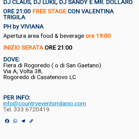
DJ CLAUS, DJ LUKE, DJ SANDY E MR. DOLLARO
ORE 21:00
FREE STAGE
CON VALENTINA
TRIGILA
PH by VIVIANA
Apertura area food & beverage
ore 19:00
.
INIZIO SERATA
ORE 21:00
.
DOVE:
Fiera di Rogoredo ( o di San Gaetano)
Via A, Volta 38,
Rogoredo di Casatenovo LC
.
PER INFO:
info@countryeventsmilanio.com
Tel. 333 6720419.
F
W
T
C
a
h
e
o
c
a
l
p
e
t
e
y